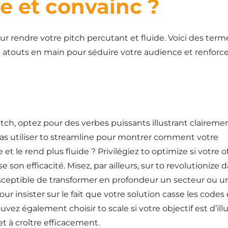
ve et convainc ?
endre votre pitch percutant et fluide. Voici des term
es atouts en main pour séduire votre audience et renforc
itch, optez pour des verbes puissants illustrant claireme
pas utiliser to streamline pour montrer comment votre
t le rend plus fluide ? Privilégiez to optimize si votre o
on efficacité. Misez, par ailleurs, sur to revolutionize d
sceptible de transformer en profondeur un secteur ou u
r insister sur le fait que votre solution casse les codes 
z également choisir to scale si votre objectif est d’illu
et à croître efficacement.