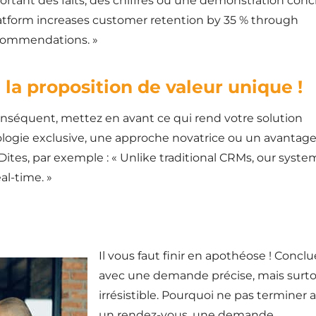
pportant des faits, des chiffres ou une démonstration conc
latform increases customer retention by 35 % through
ecommendations. »
la proposition de valeur unique !
 conséquent, mettez en avant ce qui rend votre solution
logie exclusive, une approche novatrice ou un avantag
Dites, par exemple : « Unlike traditional CRMs, our syste
al-time. »
Il vous faut finir en apothéose ! Conclu
avec une demande précise, mais surt
irrésistible. Pourquoi ne pas terminer 
un rendez-vous, une demande