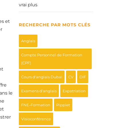
vrai plus
es et
RECHERCHE PAR MOTS CLÉS
er
Anglais
Compte Personnel de Formation
(CPF)
nt
Cours d'anglais Dubaï
CV
DIF
ffre
Examens d'anglais
Expatriation
ans le
ne
FNE-Formation
Pipplet
et
strer
Visioconférence