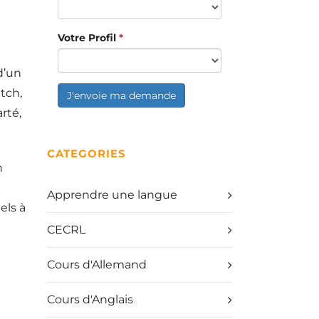
Votre Profil
*
d’un
itch,
J'envoie ma demande
rté,
CATEGORIES
n
Apprendre une langue
els à
CECRL
Cours d'Allemand
Cours d'Anglais