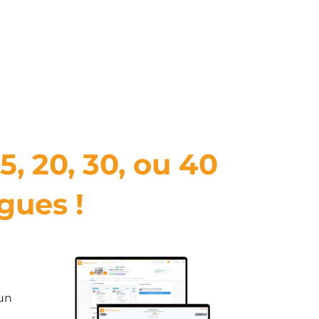
5, 20, 30, ou 40
gues !
un