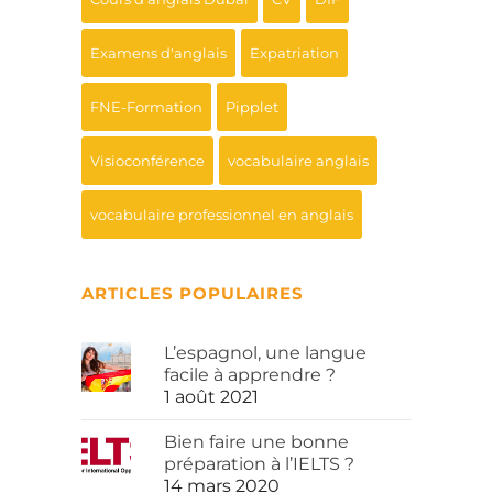
Examens d'anglais
Expatriation
FNE-Formation
Pipplet
Visioconférence
vocabulaire anglais
vocabulaire professionnel en anglais
ARTICLES POPULAIRES
L’espagnol, une langue
facile à apprendre ?
1 août 2021
Bien faire une bonne
préparation à l’IELTS ?
14 mars 2020