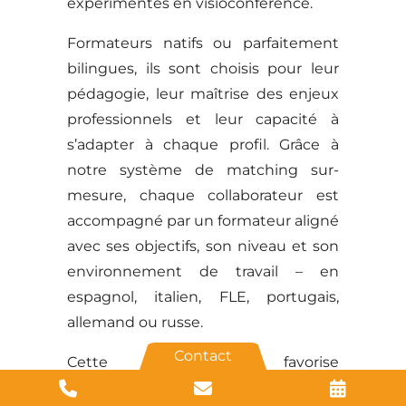
expérimentés en visioconférence.
Formateurs natifs ou parfaitement
bilingues, ils sont choisis pour leur
pédagogie, leur maîtrise des enjeux
professionnels et leur capacité à
s’adapter à chaque profil. Grâce à
notre système de matching sur-
mesure, chaque collaborateur est
accompagné par un formateur aligné
avec ses objectifs, son niveau et son
environnement de travail – en
espagnol, italien, FLE, portugais,
allemand ou russe.
Contact
Cette approche favorise
l’engagement, la progression et un