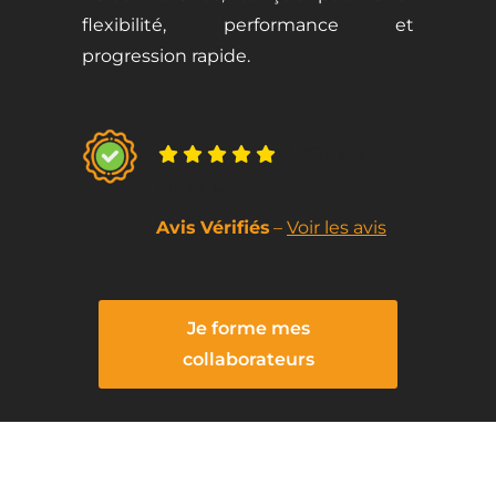
flexibilité, performance et
progression rapide.
4.95
/5 sur
915 avis.
Avis Vérifié
s
–
Voir les avis
Je forme mes
collaborateurs