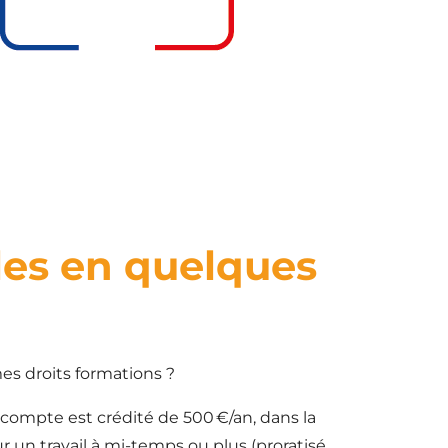
les en quelques
s droits formations ?
e compte est crédité de 500 €/an, dans la
ur un travail à mi-temps ou plus (proratisé