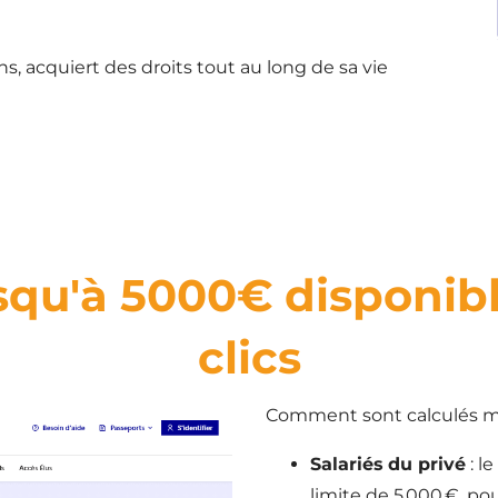
s, acquiert des droits tout au long de sa vie
usqu'à 5000€ disponib
clics
Comment sont calculés me
Salariés du privé
: l
limite de 5 000 €, po