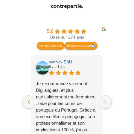
contrepartie.
5.0
Basé sur 274 avis
Voir tous les avis
Évaluez-nous sur
yannick ENU
Kelli
il y a 1 jour
il y 
Je recommande vivement
Je suis rav
Digilangues, et plus
formation 
particulièrement ma formatrice
aidé dans 
Loïde pour les cours de
l'anglais !
portugais du Portugal. Grâce à
fut déterm
son excellente pédagogie, son
car le dire
professionnalisme et son
l'écoute d
implication à 100 %, j'ai pu
aménageme