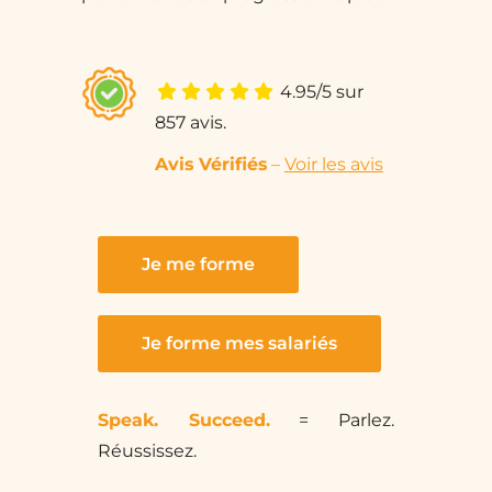
4.95
/5 sur
857 avis.
Avis Vérifié
s
–
Voir les avis
Je me forme
Je forme mes salariés
Speak. Succeed.
= Parlez.
Réussissez
.