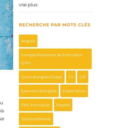
vrai plus
RECHERCHE PAR MOTS CLÉS
Anglais
Compte Personnel de Formation
(CPF)
Cours d'anglais Dubaï
CV
DIF
Examens d'anglais
Expatriation
au
FNE-Formation
Pipplet
is
ue
Visioconférence