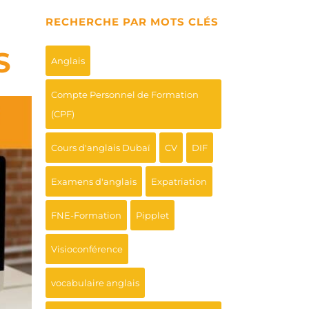
RECHERCHE PAR MOTS CLÉS
S
Anglais
Compte Personnel de Formation
(CPF)
Cours d'anglais Dubaï
CV
DIF
Examens d'anglais
Expatriation
FNE-Formation
Pipplet
Visioconférence
vocabulaire anglais