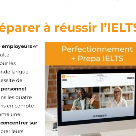
arer à réussir l’IELT
s employeurs
et
ulté
ur les
conde langue
cessite de
 personnel
ans les quatre
pris en compte
comme une
 concentrer sur
iorer leurs