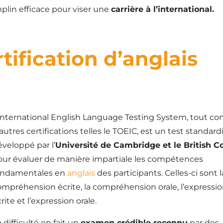
mplin efficace pour viser une
carrière à l’international.
rtification d’anglais
’international English Language Testing System, tout 
autres certifications telles le TOEIC, est un test standard
veloppé par l’
Université de Cambridge et le British C
our évaluer de manière impartiale les compétences
ondamentales en
anglais
des participants. Celles-ci sont l
ompréhension écrite, la compréhension orale, l’expressi
rite et l’expression orale.
 difficulté en fait un
examen crédible reconnu
par des