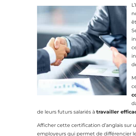
L
n
ê
S
i
c
i
d
M
c
c
d
de leurs futurs salariés à
travailler effi
Afficher cette certification d’anglais sur
employeurs qui permet de différencier les