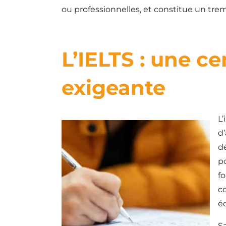
ou professionnelles, et constitue un tre
L’IELTS : une ce
exigeante
L
d’
dé
p
f
c
éc
Sa