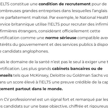
’IELTS constitue une
condition de recrutement
pour de
ombreuses grandes entreprises dans lesquelles l’anglais
tre parfaitement maîtrisé. Par exemple, le National Healt
ervice britannique utilise l’IELTS pour recruter des infirmi
nfirmières étrangers, considérant officiellement cette
ertification comme une
norme sérieuse
compatible avec
ntérêts du gouvernement et des services publics à dispo
e candidats anglophones.
ais le domaine de la santé n’est pas le seul à exiger une t
ertification. Les plus grands
cabinets bancaires ou de
onseils
tels que McKinsey, Deloitte ou Goldman Sachs vo
ans un score élevé à l’IELTS une preuve crédible de la ca
cacement partout dans le monde.
 un CV professionnel est un signal fort et remarqué par le
 candidats sur une base objective, chiffrée et rigoureus