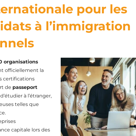
ternationale pour les
idats à l’immigration
onnels
0 organisations
 officiellement la
s certifications
ert de
passeport
’étudier à l’étranger,
ieuses telles que
ce.
eprises
nce capitale lors des