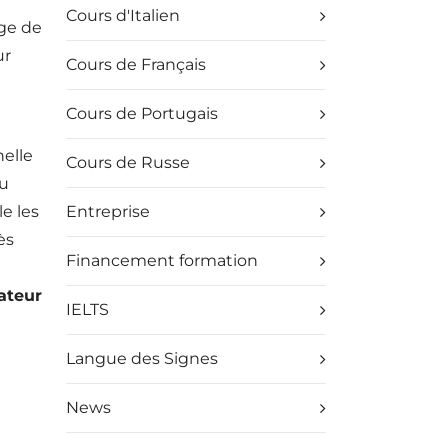
Cours d'Italien
rge de
ur
Cours de Français
Cours de Portugais
elle
Cours de Russe
ou
e les
Entreprise
ès
Financement formation
ateur
IELTS
Langue des Signes
News