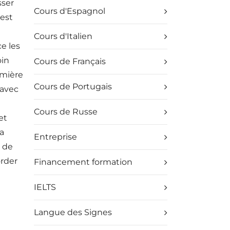
sser
Cours d'Espagnol
 est
Cours d'Italien
e les
oin
Cours de Français
emière
Cours de Portugais
 avec
Cours de Russe
et
la
Entreprise
e de
order
Financement formation
IELTS
Langue des Signes