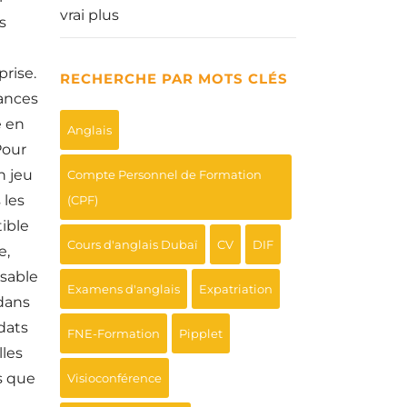
vrai plus
s
prise.
RECHERCHE PAR MOTS CLÉS
hances
e en
Anglais
Pour
n jeu
Compte Personnel de Formation
 les
(CPF)
ible
Cours d'anglais Dubaï
CV
DIF
e,
sable
Examens d'anglais
Expatriation
dans
dats
FNE-Formation
Pipplet
lles
s que
Visioconférence