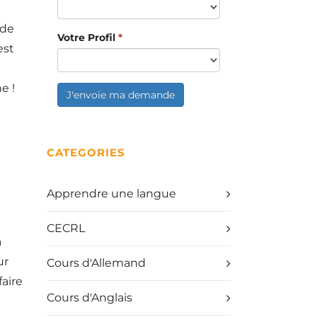
 de
Votre Profil
*
est
e !
J'envoie ma demande
CATEGORIES
Apprendre une langue
CECRL
a
ur
Cours d'Allemand
aire
Cours d'Anglais