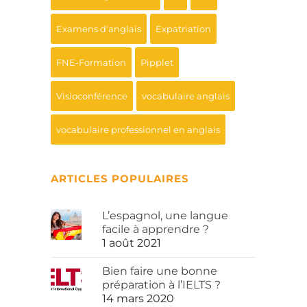
Examens d'anglais
Expatriation
FNE-Formation
Pipplet
Visioconférence
vocabulaire anglais
vocabulaire professionnel en anglais
ARTICLES POPULAIRES
L’espagnol, une langue
facile à apprendre ?
1 août 2021
Bien faire une bonne
préparation à l’IELTS ?
14 mars 2020