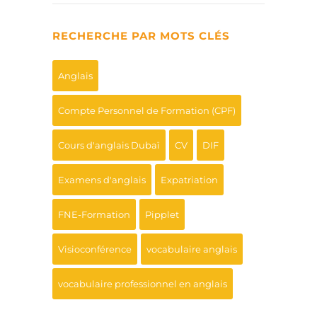
RECHERCHE PAR MOTS CLÉS
Anglais
Compte Personnel de Formation (CPF)
Cours d'anglais Dubaï
CV
DIF
Examens d'anglais
Expatriation
FNE-Formation
Pipplet
Visioconférence
vocabulaire anglais
vocabulaire professionnel en anglais