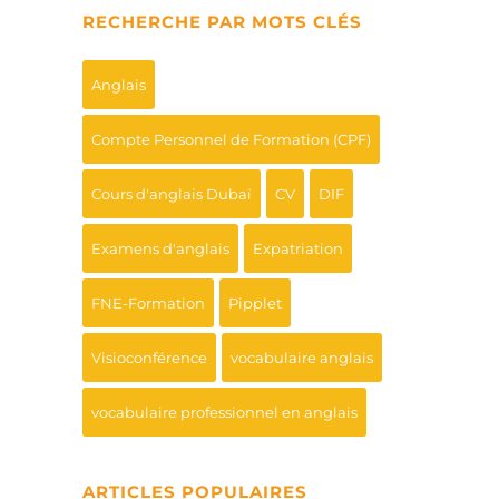
RECHERCHE PAR MOTS CLÉS
Anglais
Compte Personnel de Formation (CPF)
Cours d'anglais Dubaï
CV
DIF
Examens d'anglais
Expatriation
FNE-Formation
Pipplet
Visioconférence
vocabulaire anglais
vocabulaire professionnel en anglais
ARTICLES POPULAIRES