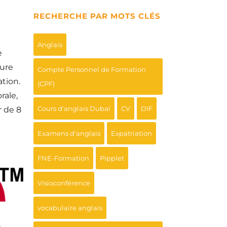
RECHERCHE PAR MOTS CLÉS
Anglais
e
eure
Compte Personnel de Formation
ation.
(CPF)
rale,
Cours d'anglais Dubaï
CV
DIF
r de 8
Examens d'anglais
Expatriation
FNE-Formation
Pipplet
Visioconférence
vocabulaire anglais