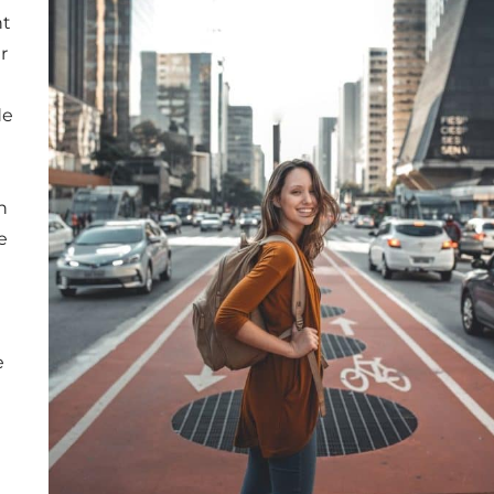
nt
r
de
n
e
e