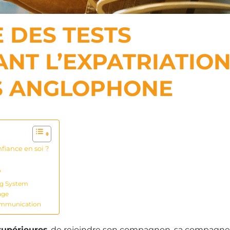
 DES TESTS
ANT L’EXPATRIATIO
S ANGLOPHONE
fiance en soi ?
?
ing System
age
Communication
supérieures
, de rejoindre son compagnon, sa compagne