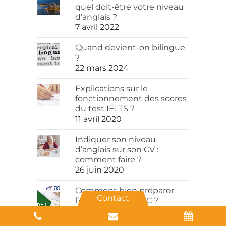
quel doit-être votre niveau
d’anglais ?
7 avril 2022
Quand devient-on bilingue
?
22 mars 2024
Explications sur le
fonctionnement des scores
du test IELTS ?
11 avril 2020
Indiquer son niveau
d’anglais sur son CV :
comment faire ?
26 juin 2020
Comment bien préparer
Contact
l’examen du TOEIC ?
11 juillet 2020