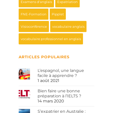
Examens d'anglais
Expatriation
FNE-Formation
Pipplet
Visioconférence
vocabulaire anglais
vocabulaire professionnel en anglais
ARTICLES POPULAIRES
L’espagnol, une langue
facile à apprendre ?
1 août 2021
Bien faire une bonne
préparation à l’IELTS ?
14 mars 2020
S’expatrier en Australie :