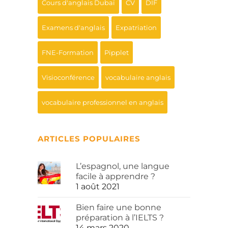
Cours d'anglais Dubaï
CV
DIF
Examens d'anglais
Expatriation
FNE-Formation
Pipplet
Visioconférence
vocabulaire anglais
vocabulaire professionnel en anglais
ARTICLES POPULAIRES
L’espagnol, une langue
facile à apprendre ?
1 août 2021
Bien faire une bonne
préparation à l’IELTS ?
14 mars 2020